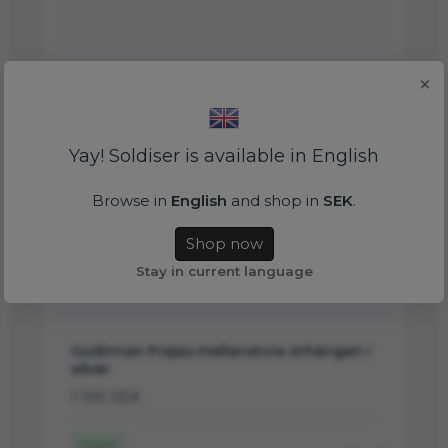
×
Yay! Soldiser is available in English
Browse in
English
and shop in
SEK
.
Shop now
Stay in current language
Gudinnan Frejas mellanstora örhängen i
silver
1 100 SEK
I lager