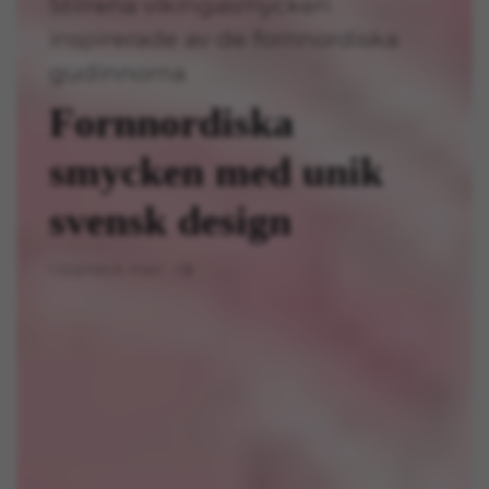
Stilrena vikingasmycken
inspirerade av de fornnordiska
gudinnorna
Fornnordiska
smycken med unik
svensk design
Upptäck mer