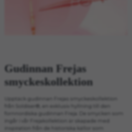
Gudinnan Frejas
smyckeskollektion
Upptäck gudinnan Frejas smyckeskollektion
från Soldiser®, en exklusiv hyllning till den
fornnordiska gudinnan Freja. De smycken som
ingår i vår Frejakollektion är skapade med
inspiration från de historiska källor som