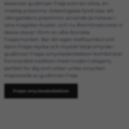
beskriver gudinnan Freja som en völva, en
mäktig prästinna. Arkeologiska fynd visar att
vikingatidens prästinnor använde järnstavar i
sina magiska ritualer, och nu återintroducerar vi
dessa stavar i form av våra ikoniska
Frejasmycken. Bär din egen kraftsymbol och
känn Frejas styrka och mystik! Varje smycke i
gudinnan Frejas smyckeskollektion kombinerar
fornnordisk tradition med modern elegans,
perfekt för dig som söker unika smycken
inspirerade av gudinnan Freja.
Frejas smyckeskollektion