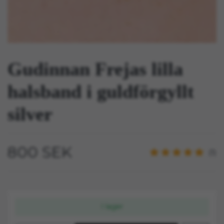
Gudinnan Frejas lilla
halsband i guldförgyllt
silver
800 SEK
(1)
I lager