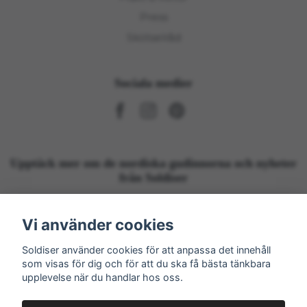
Press
Skötselråd
Sociala medier
Upptäck mer om de nordiska gudinnorna och nyheter
från Soldiser
Prenumerera
Vi använder cookies
Soldiser använder cookies för att anpassa det innehåll
som visas för dig och för att du ska få bästa tänkbara
upplevelse när du handlar hos oss.