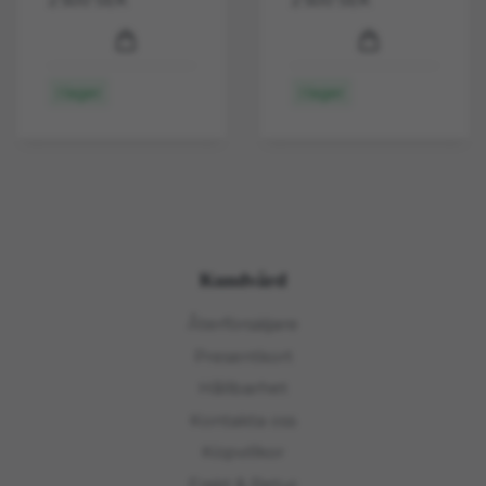
I lager
I lager
Kundvård
Återförsäljare
Presentkort
Hållbarhet
Kontakta oss
Köpvillkor
Frakt & Retur