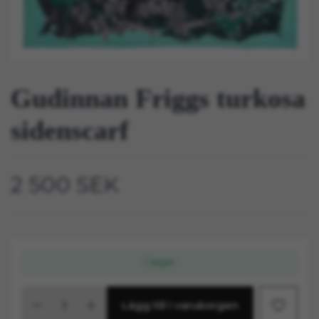
Gudinnan Friggs turkosa
sidenscarf
2 500 SEK
I lager
Lägg till i varukorgen