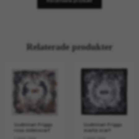
Recensera produkt
Relaterade produkter
Gudinnan Friggs
Gudinnan Friggs
rosa sidenscarf
svarta scarf
2 500 SEK
2 500 SEK