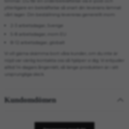
timmar. Du får en orderbekräftelse via e-post och
ytterligare en bekräftelse så snart din leverans lämnat
vårt lager. Din beställning levereras generellt inom:
2-3 arbetsdagar, Sverige
5-8 arbetsdagar, inom EU
8-12 arbetsdagar, globalt
Vi vill gärna skämma bort våra kunder, om du inte är
nöjd var vänlig kontakta oss så hjälper vi dig. Vi erbjuder
alltid 14-dagars ångerrätt, så länge produkten är i sitt
ursprungliga skick.
Kundomdömen