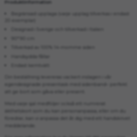
Produktinformation
Begränsad upplaga (varje upplag tillverkas i endast
20 exemplar)
Designad i Sverige och tillverkad i Italien
90*90 cm
Tillverkad av 100% 14-momme siden
Handsydda fållar
Endast kemtvätt
Din beställning levereras vackert inslagen i vår
egendesignade presentask med sidenband– perfekt
att ge bort som gåva eller present.
Med varje sjal medföljer också ett numrerat
äkthetskort som du kan personanpassa, eller om du
föredrar, kan vi anpassa det åt dig med ett handskrivet
meddelande.