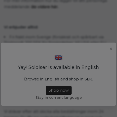
För mer information hur du lägger till ditt personliga
meddelande
läs vidare här.
Vi erbjuder alltid:
Fri frakt inom Sverige (försäkrat och spårbart via
Postnord), 100 SEK för försändelser till USA eller EU
×
(alt. spårbar internationell leverans med
UPS/DHL/FedEx för 300 SEK)
Säker betalning
Yay! Soldiser is available in English
Unik och genomtänkt design baserad på en
legendarisk historia, något att dela med dina nära och
Browse in
English
and shop in
SEK
.
kära
Shop now
Stay in current language
Leverans & returer
Vi strävar efter att skicka alla beställningar inom 24