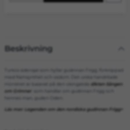
Beskrivning
Turkos sidensjal som hyllar gudinnan Frigg, förknippad
med framsynthet och visdom. Det unika handritade
mönstret är baserat på den vikingatida
dikten Sången
om Grimner
som handlar om gudinnan Frigg och
hennes man, guden Oden.
Läs mer: Legenden om den nordiska gudinnan Frigg>